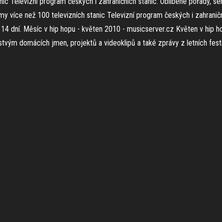
nic
Televizní program českých i zahraničních stanic. Oblíbené pořady, se
y více než 100 televizních stanic
Televizní program českých i zahraniční
 14 dní.
Měsíc v hip hopu - květen 2010 - musicserver.cz
Květen v hip ho
stvým domácích jmen, projektů a videoklipů a také zprávy z letních fe